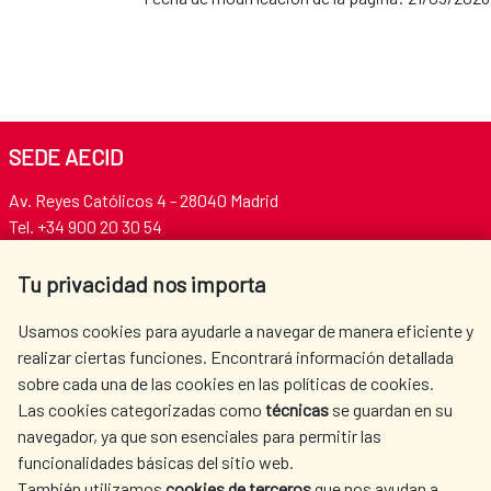
SEDE AECID
Av. Reyes Católicos 4 - 28040 Madrid
Tel. +34 900 20 30 54​​​​​​​
centro.informacion@aecid.es
Tu privacidad nos importa
AECID
WHERE DO WE COOPERATE?
Usamos cookies para ayudarle a navegar de manera eficiente y
realizar ciertas funciones. Encontrará información detallada
SPANISH HUMANITARIAN
PRESS ROOM
sobre cada una de las cookies en las políticas de cookies.
ACTION
Las cookies categorizadas como
técnicas
se guardan en su
CULTURE AND SCIENCE
LIBRARY
navegador, ya que son esenciales para permitir las
funcionalidades básicas del sitio web.
También utilizamos
cookies de terceros
que nos ayudan a