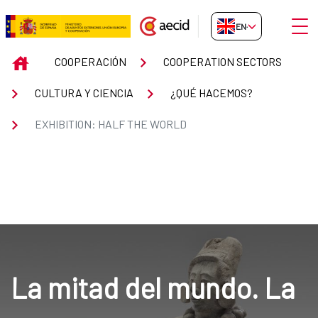
Skip to Main Content
Open
EN-GB
EXHIBITION: HALF THE WORLD
INICIO
COOPERACIÓN
COOPERATION SECTORS
CULTURA Y CIENCIA
¿QUÉ HACEMOS?
EXHIBITION: HALF THE WORLD
La mitad del mundo. La