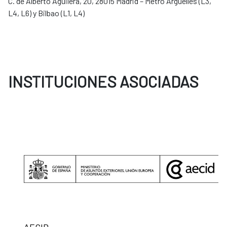
C. de Alberto Aguilera, 20, 28015 Madrid – Metro Argüelles (L3,
L4, L6) y Bilbao (L1, L4)
INSTITUCIONES ASOCIADAS
AECID