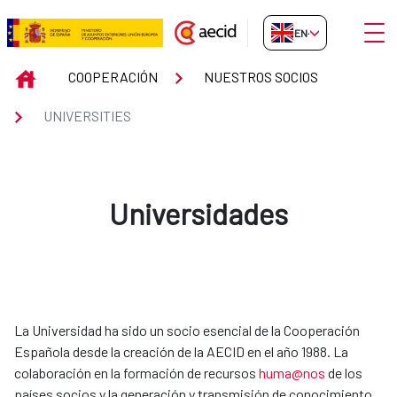
Skip to Main Content
Open
EN-GB
UNIVERSITIES
INICIO
COOPERACIÓN
NUESTROS SOCIOS
UNIVERSITIES
Universidades
La Universidad ha sido un socio esencial de la Cooperación
Española desde la creación de la AECID en el año 1988. La
colaboración en la formación de recursos
huma@nos
de los
países socios y la generación y transmisión de conocimiento,