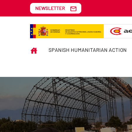
Skip to Main Content
NEWSLETTER
START TEAM
INICIO
SPANISH HUMANITARIAN ACTION