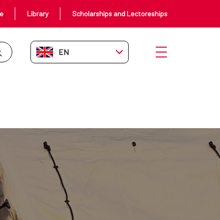
ce
Library
Scholarships and Lectoreships
EN-GB
Open menu