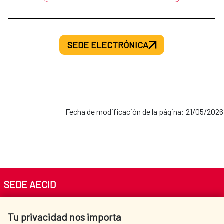
SEDE ELECTRÓNICA
Fecha de modificación de la página: 21/05/2026
SEDE AECID
Av. Reyes Católicos 4 - 28040 Madrid
Tu privacidad nos importa
Tel. +34 900 20 30 54​​​​​​​