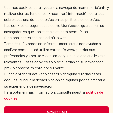
centro.informacion@aecid.es
Usamos cookies para ayudarle a navegar de manera eficiente y
realizar ciertas funciones. Encontrará información detallada
sobre cada una de las cookies en las políticas de cookies.
AECID
WHERE DO WE COOPERATE?
Las cookies categorizadas como
técnicas
se guardan en su
SPANISH HUMANITARIAN
PRESS ROOM
navegador, ya que son esenciales para permitir las
ACTION
funcionalidades básicas del sitio web.
CULTURE AND SCIENCE
LIBRARY
También utilizamos
cookies de terceros
que nos ayudan a
analizar cómo usted utiliza este sitio web, guardar sus
preferencias y aportar el contenido y la publicidad que le sean
relevantes. Estas cookies solo se guardan en su navegador
previo consentimiento por su parte.
Puede optar por activar o desactivar alguna o todas estas
OUR SOCIAL MEDIA
cookies, aunque la desactivación de algunas podría afectar a
su experiencia de navegación.
Para obtener más información, consulte nuestra
política de
cookies
.
ACEPTAR