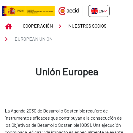
Skip to Main Content
Open
EN-GB
EUROPEAN UNION
INICIO
COOPERACIÓN
NUESTROS SOCIOS
EUROPEAN UNION
Unión Europea
La Agenda 2030 de Desarrollo Sostenible requiere de
instrumentos eficaces que contribuyan a la consecución de
los Objetivos de Desarrollo Sostenible (ODS). Una ejecución
coordinada, eficaz y de impacto es especialmente relevante