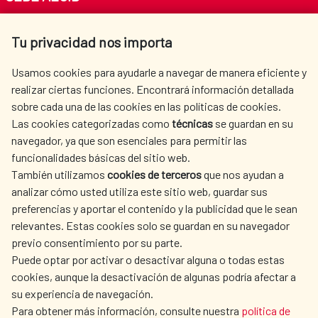
Av. Reyes Católicos 4 - 28040 Madrid
Tu privacidad nos importa
Tel. +34 900 20 30 54​​​​​​​
centro.informacion@aecid.es
Usamos cookies para ayudarle a navegar de manera eficiente y
realizar ciertas funciones. Encontrará información detallada
sobre cada una de las cookies en las políticas de cookies.
AECID
WHERE DO WE COOPERATE?
Las cookies categorizadas como
técnicas
se guardan en su
SPANISH HUMANITARIAN
PRESS ROOM
navegador, ya que son esenciales para permitir las
ACTION
funcionalidades básicas del sitio web.
CULTURE AND SCIENCE
LIBRARY
También utilizamos
cookies de terceros
que nos ayudan a
analizar cómo usted utiliza este sitio web, guardar sus
preferencias y aportar el contenido y la publicidad que le sean
relevantes. Estas cookies solo se guardan en su navegador
previo consentimiento por su parte.
Puede optar por activar o desactivar alguna o todas estas
OUR SOCIAL MEDIA
cookies, aunque la desactivación de algunas podría afectar a
su experiencia de navegación.
Para obtener más información, consulte nuestra
política de