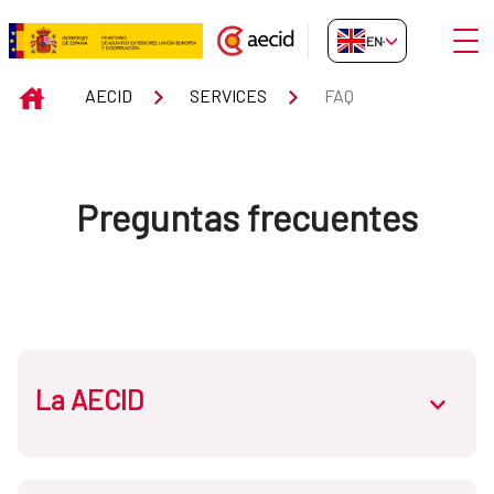
Skip to Main Content
Open
EN-GB
FAQ
INICIO
AECID
SERVICES
FAQ
Preguntas frecuentes
La AECID
abrir.des