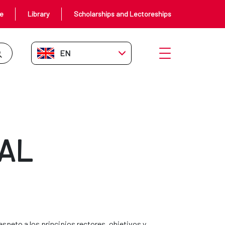
ce
Library
Scholarships and Lectoreships
EN-GB
Open menu
AL
espeto a los principios rectores, objetivos y