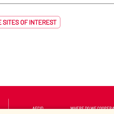
 SITES OF INTEREST
AECID
WHERE DO WE COOPER