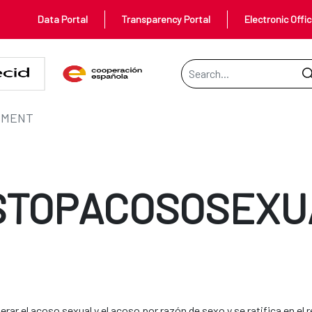
Data Portal
Transparency Portal
Electronic Offi
Search Bar
SMENT
STOPACOSOSEXU
ar el acoso sexual y el acoso por razón de sexo y se ratifica en el r