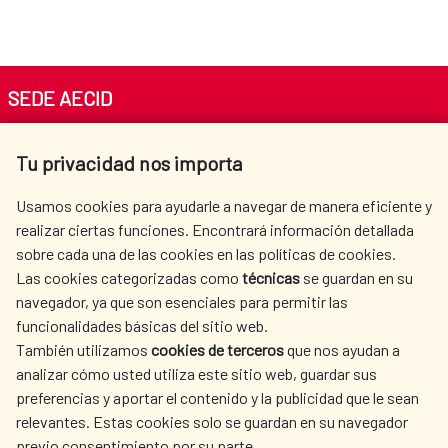
SEDE AECID
Av. Reyes Católicos 4 - 28040 Madrid
Tu privacidad nos importa
Tel. +34 900 20 30 54​​​​​​​
centro.informacion@aecid.es
Usamos cookies para ayudarle a navegar de manera eficiente y
realizar ciertas funciones. Encontrará información detallada
sobre cada una de las cookies en las políticas de cookies.
AECID
WHERE DO WE COOPERATE?
Las cookies categorizadas como
técnicas
se guardan en su
SPANISH HUMANITARIAN
PRESS ROOM
navegador, ya que son esenciales para permitir las
ACTION
funcionalidades básicas del sitio web.
CULTURE AND SCIENCE
LIBRARY
También utilizamos
cookies de terceros
que nos ayudan a
analizar cómo usted utiliza este sitio web, guardar sus
preferencias y aportar el contenido y la publicidad que le sean
relevantes. Estas cookies solo se guardan en su navegador
previo consentimiento por su parte.