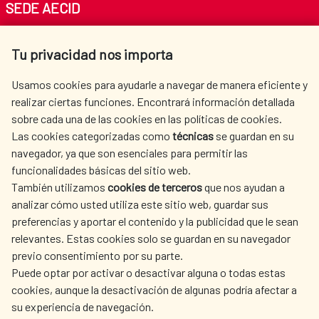
SEDE AECID
Av. Reyes Católicos 4 - 28040 Madrid
Tu privacidad nos importa
Tel. +34 900 20 30 54​​​​​​​
centro.informacion@aecid.es
Usamos cookies para ayudarle a navegar de manera eficiente y
realizar ciertas funciones. Encontrará información detallada
sobre cada una de las cookies en las políticas de cookies.
AECID
WHERE DO WE COOPERATE?
Las cookies categorizadas como
técnicas
se guardan en su
SPANISH HUMANITARIAN
PRESS ROOM
navegador, ya que son esenciales para permitir las
ACTION
funcionalidades básicas del sitio web.
CULTURE AND SCIENCE
LIBRARY
También utilizamos
cookies de terceros
que nos ayudan a
analizar cómo usted utiliza este sitio web, guardar sus
preferencias y aportar el contenido y la publicidad que le sean
relevantes. Estas cookies solo se guardan en su navegador
previo consentimiento por su parte.
Puede optar por activar o desactivar alguna o todas estas
OUR SOCIAL MEDIA
cookies, aunque la desactivación de algunas podría afectar a
su experiencia de navegación.