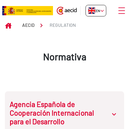
Skip to Main Content
Open
EN-GB
Regulation
INICIO
AECID
REGULATION
Normativa
Agencia Española de
Cooperación Internacional
abrir.des
para el Desarrollo