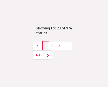
Showing 1 to 20 of 974
entries.
1
2
3
...
Page
Page
Page
Intermediate Pages Use T
49
Page