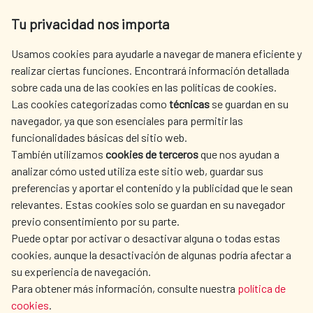
Av. Reyes Católicos 4 - 28040 Madrid
Tu privacidad nos importa
Tel. +34 900 20 30 54​​​​​​​
centro.informacion@aecid.es
Usamos cookies para ayudarle a navegar de manera eficiente y
realizar ciertas funciones. Encontrará información detallada
sobre cada una de las cookies en las políticas de cookies.
AECID
WHERE DO WE COOPERATE?
Las cookies categorizadas como
técnicas
se guardan en su
SPANISH HUMANITARIAN
PRESS ROOM
navegador, ya que son esenciales para permitir las
ACTION
funcionalidades básicas del sitio web.
CULTURE AND SCIENCE
LIBRARY
También utilizamos
cookies de terceros
que nos ayudan a
analizar cómo usted utiliza este sitio web, guardar sus
preferencias y aportar el contenido y la publicidad que le sean
relevantes. Estas cookies solo se guardan en su navegador
previo consentimiento por su parte.
Puede optar por activar o desactivar alguna o todas estas
OUR SOCIAL MEDIA
cookies, aunque la desactivación de algunas podría afectar a
su experiencia de navegación.
Para obtener más información, consulte nuestra
política de
cookies
.