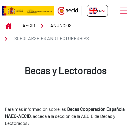
Skip to Main Content
Open
EN-GB
Scholarships and Lectureships
INICIO
AECID
ANUNCIOS
SCHOLARSHIPS AND LECTURESHIPS
Becas y Lectorados
Para más información sobre las
Becas Cooperación Española
MAEC-AECID
, acceda a la sección de la AECID de Becas y
Lectorados: