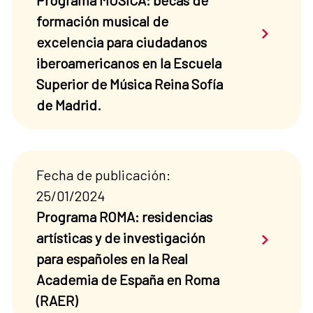
Programa MUSICA: becas de
formación musical de
Saber má
excelencia para ciudadanos
iberoamericanos en la Escuela
Superior de Música Reina Sofía
de Madrid.
Fecha de publicación:
25/01/2024
Programa ROMA: residencias
Saber má
artísticas y de investigación
para españoles en la Real
Academia de España en Roma
(RAER)