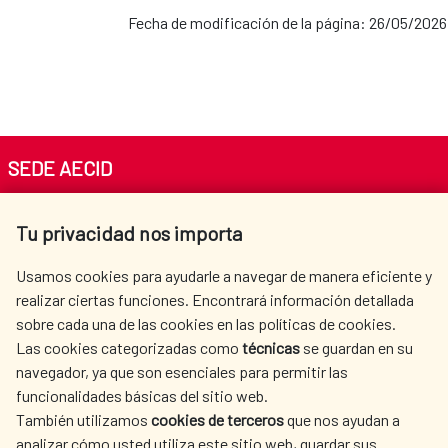
Fecha de modificación de la página: 26/05/2026
SEDE AECID
Av. Reyes Católicos 4 - 28040 Madrid
Tu privacidad nos importa
Tel. +34 900 20 30 54​​​​​​​
centro.informacion@aecid.es
Usamos cookies para ayudarle a navegar de manera eficiente y
realizar ciertas funciones. Encontrará información detallada
sobre cada una de las cookies en las políticas de cookies.
AECID
WHERE DO WE COOPERATE?
Las cookies categorizadas como
técnicas
se guardan en su
SPANISH HUMANITARIAN
PRESS ROOM
navegador, ya que son esenciales para permitir las
ACTION
funcionalidades básicas del sitio web.
CULTURE AND SCIENCE
LIBRARY
También utilizamos
cookies de terceros
que nos ayudan a
analizar cómo usted utiliza este sitio web, guardar sus