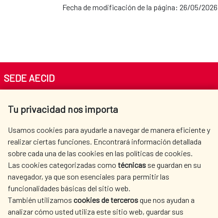
Fecha de modificación de la página: 26/05/2026
SEDE AECID
Av. Reyes Católicos 4 - 28040 Madrid
Tu privacidad nos importa
Tel. +34 900 20 30 54​​​​​​​
centro.informacion@aecid.es
Usamos cookies para ayudarle a navegar de manera eficiente y
realizar ciertas funciones. Encontrará información detallada
sobre cada una de las cookies en las políticas de cookies.
AECID
WHERE DO WE COOPERATE?
Las cookies categorizadas como
técnicas
se guardan en su
SPANISH HUMANITARIAN
PRESS ROOM
navegador, ya que son esenciales para permitir las
ACTION
funcionalidades básicas del sitio web.
También utilizamos
cookies de terceros
que nos ayudan a
CULTURE AND SCIENCE
LIBRARY
analizar cómo usted utiliza este sitio web, guardar sus