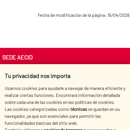
Fecha de modificación de la página: 15/04/2026
SEDE AECID
Av. Reyes Católicos 4 - 28040 Madrid
Tu privacidad nos importa
Tel. +34 900 20 30 54​​​​​​​
centro.informacion@aecid.es
Usamos cookies para ayudarle a navegar de manera eficiente y
realizar ciertas funciones. Encontrará información detallada
sobre cada una de las cookies en las políticas de cookies.
AECID
WHERE DO WE COOPERATE?
Las cookies categorizadas como
técnicas
se guardan en su
SPANISH HUMANITARIAN
PRESS ROOM
navegador, ya que son esenciales para permitir las
ACTION
funcionalidades básicas del sitio web.
CULTURE AND SCIENCE
LIBRARY
También utilizamos
cookies de terceros
que nos ayudan a