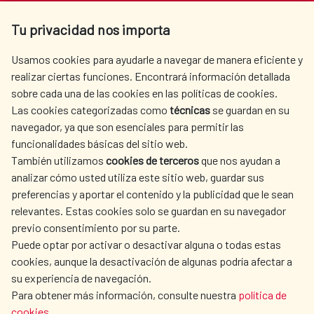
Av. Reyes Católicos 4 - 28040 Madrid
Tu privacidad nos importa
Tel. +34 900 20 30 54​​​​​​​
centro.informacion@aecid.es
Usamos cookies para ayudarle a navegar de manera eficiente y
realizar ciertas funciones. Encontrará información detallada
sobre cada una de las cookies en las políticas de cookies.
AECID
WHERE DO WE COOPERATE?
Las cookies categorizadas como
técnicas
se guardan en su
SPANISH HUMANITARIAN
PRESS ROOM
navegador, ya que son esenciales para permitir las
ACTION
funcionalidades básicas del sitio web.
CULTURE AND SCIENCE
LIBRARY
También utilizamos
cookies de terceros
que nos ayudan a
analizar cómo usted utiliza este sitio web, guardar sus
preferencias y aportar el contenido y la publicidad que le sean
relevantes. Estas cookies solo se guardan en su navegador
previo consentimiento por su parte.
Puede optar por activar o desactivar alguna o todas estas
OUR SOCIAL MEDIA
cookies, aunque la desactivación de algunas podría afectar a
su experiencia de navegación.
Para obtener más información, consulte nuestra
política de
cookies
.