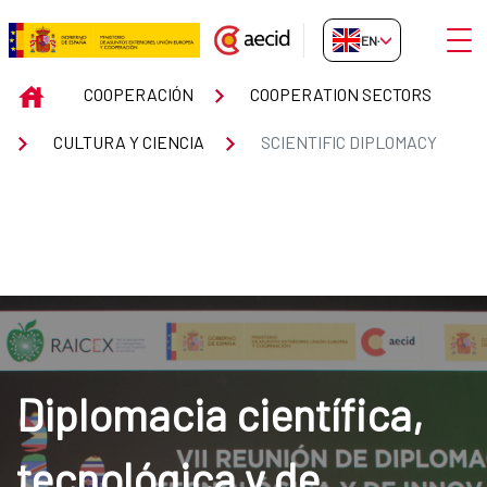
Skip to Main Content
Open
EN-GB
SCIENTIFIC DIPLOMACY
INICIO
COOPERACIÓN
COOPERATION SECTORS
CULTURA Y CIENCIA
SCIENTIFIC DIPLOMACY
Diplomacia científica,
tecnológica y de