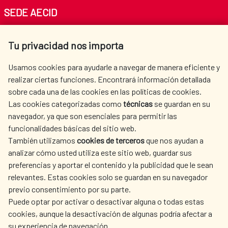
SEDE AECID
Av. Reyes Católicos 4 - 28040 Madrid
Tu privacidad nos importa
Tel. +34 900 20 30 54​​​​​​​
centro.informacion@aecid.es
Usamos cookies para ayudarle a navegar de manera eficiente y
realizar ciertas funciones. Encontrará información detallada
sobre cada una de las cookies en las políticas de cookies.
AECID
WHERE DO WE COOPERATE?
Las cookies categorizadas como
técnicas
se guardan en su
SPANISH HUMANITARIAN
PRESS ROOM
navegador, ya que son esenciales para permitir las
ACTION
funcionalidades básicas del sitio web.
CULTURE AND SCIENCE
LIBRARY
También utilizamos
cookies de terceros
que nos ayudan a
analizar cómo usted utiliza este sitio web, guardar sus
preferencias y aportar el contenido y la publicidad que le sean
relevantes. Estas cookies solo se guardan en su navegador
previo consentimiento por su parte.
Puede optar por activar o desactivar alguna o todas estas
OUR SOCIAL MEDIA
cookies, aunque la desactivación de algunas podría afectar a
su experiencia de navegación.