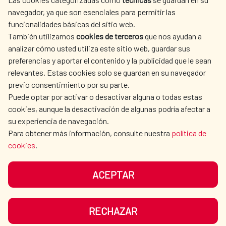
SPANISH HUMANITARIAN
PRESS ROOM
navegador, ya que son esenciales para permitir las
ACTION
funcionalidades básicas del sitio web.
CULTURE AND SCIENCE
LIBRARY
También utilizamos
cookies de terceros
que nos ayudan a
analizar cómo usted utiliza este sitio web, guardar sus
preferencias y aportar el contenido y la publicidad que le sean
relevantes. Estas cookies solo se guardan en su navegador
previo consentimiento por su parte.
Puede optar por activar o desactivar alguna o todas estas
OUR SOCIAL MEDIA
cookies, aunque la desactivación de algunas podría afectar a
su experiencia de navegación.
Para obtener más información, consulte nuestra
política de
cookies
.
ACEPTAR
TERMS OF USE
DATA PROTECTION
COOKIE POLICY
BROWSING GUIDE
RECHAZAR
ACCESSIBILITY
SITEMAP