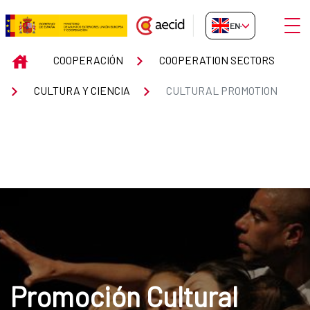
Skip to Main Content
Open
EN-GB
CULTURAL PROMOTION
INICIO
COOPERACIÓN
COOPERATION SECTORS
CULTURA Y CIENCIA
CULTURAL PROMOTION
Promoción Cultural