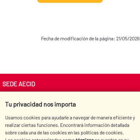
Fecha de modificación de la página: 21/05/2026
SEDE AECID
Av. Reyes Católicos 4 - 28040 Madrid
Tu privacidad nos importa
Tel. +34 900 20 30 54​​​​​​​
centro.informacion@aecid.es
Usamos cookies para ayudarle a navegar de manera eficiente y
realizar ciertas funciones. Encontrará información detallada
sobre cada una de las cookies en las políticas de cookies.
AECID
WHERE DO WE COOPERATE?
Las cookies categorizadas como
técnicas
se guardan en su