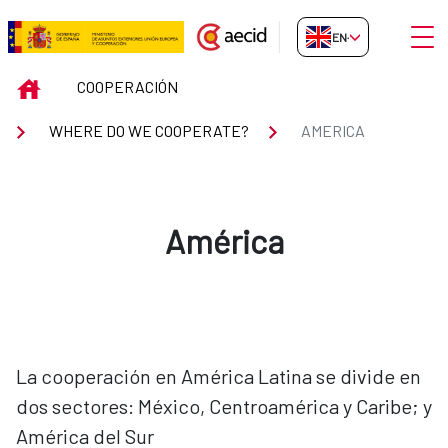
Skip to Main Content
Open
EN-GB
AMERICA
INICIO
COOPERACIÓN
WHERE DO WE COOPERATE?
AMERICA
América
La cooperación en América Latina se divide en
dos sectores: México, Centroamérica y Caribe; y
América del Sur