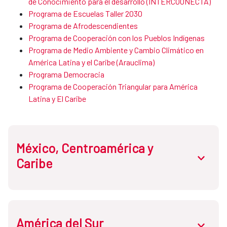
de Conocimie​nto para el desarrollo (INTERCOONECTA)
Programa de Escuelas Taller 2030
Programa de Afrodescendientes ​​​​​​​
Programa de Cooperación con los Pueblos Indígenas
Programa de ​​​Medio Ambiente y Cambio Climático en
América Latina y el Caribe (Arauclima)
Programa Democracia
Programa de Cooperación Triangular para América
Latina y El Caribe
México, Centroamérica y
abrir.des
Caribe
América del Sur
Costa Rica
abrir.des