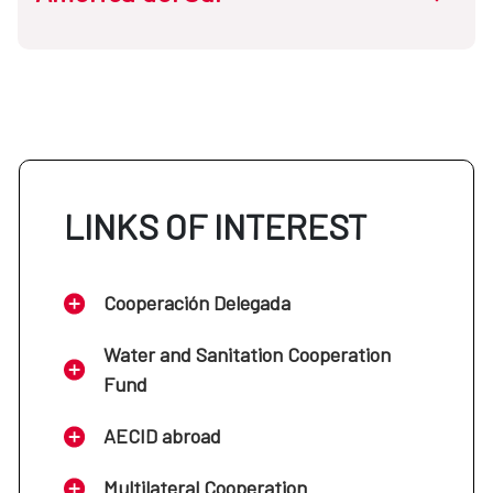
Cuba
Argentina
El Salvador
Bolivia
LINKS OF INTEREST
Guatemala
Brasil
Haití
Cooperación Delegada
Chile
Water and Sanitation Cooperation
Honduras
Fund
Colombia
AECID abroad
México
Multilateral Cooperation