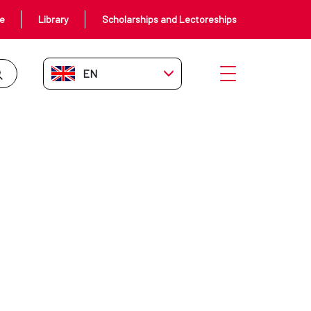
ce
Library
Scholarships and Lectoreships
EN-GB
Open menu