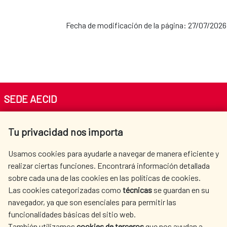
Fecha de modificación de la página: 27/07/2026
SEDE AECID
Av. Reyes Católicos 4 - 28040 Madrid
Tu privacidad nos importa
Tel. +34 900 20 30 54​​​​​​​
centro.informacion@aecid.es
Usamos cookies para ayudarle a navegar de manera eficiente y
realizar ciertas funciones. Encontrará información detallada
sobre cada una de las cookies en las políticas de cookies.
AECID
WHERE DO WE COOPERATE?
Las cookies categorizadas como
técnicas
se guardan en su
SPANISH HUMANITARIAN
PRESS ROOM
navegador, ya que son esenciales para permitir las
ACTION
funcionalidades básicas del sitio web.
CULTURE AND SCIENCE
LIBRARY
También utilizamos
cookies de terceros
que nos ayudan a