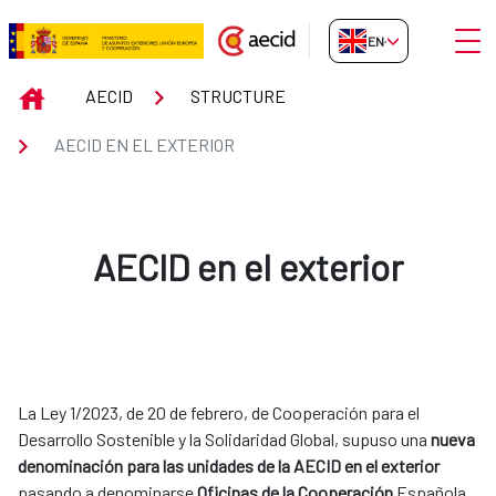
Skip to Main Content
Open
EN-GB
Aecid en el Exterior
INICIO
AECID
STRUCTURE
AECID EN EL EXTERIOR
AECID en el exterior
La Ley 1/2023, de 20 de febrero, de Cooperación para el
Desarrollo Sostenible y la Solidaridad Global, supuso una
nueva
denominación para las unidades de la AECID en el exterior
pasando a denominarse
Oficinas de la Cooperación
Española