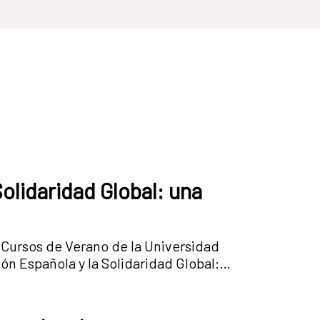
olidaridad Global: una
 Cursos de Verano de la Universidad
n Española y la Solidaridad Global:
 Lorenzo de El Escorial entre el 10 y
ance e implicaciones, con