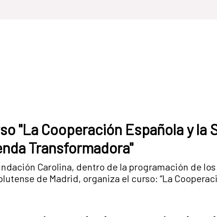
so "La Cooperación Española y la S
nda Transformadora"
ndación Carolina, dentro de la programación de los
utense de Madrid, organiza el curso: “La Cooperació
genda transformadora”, que se se desarrollará en San
e Curso de Verano es, justamente, examinar el proceso de
ma de la ley de Cooperación y dialogar sobre su alc