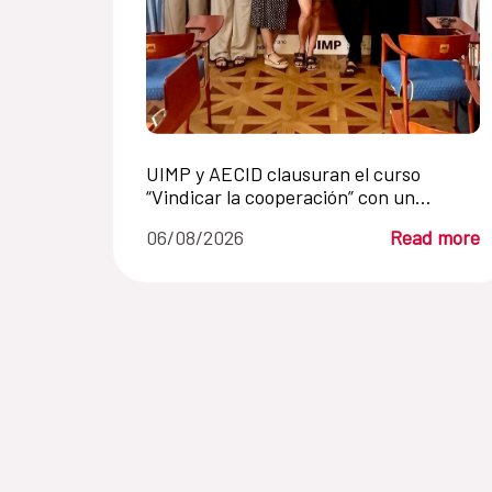
UIMP y AECID clausuran el curso
“Vindicar la cooperación” con un
llamamiento a renovar la cooperación
06/08/2026
Read more
internacional en un mundo en crisis