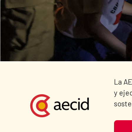
La AE
y eje
soste