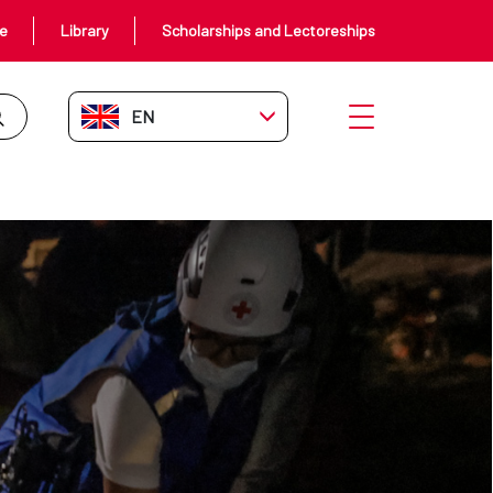
ce
Library
Scholarships and Lectoreships
EN-GB
Open menu