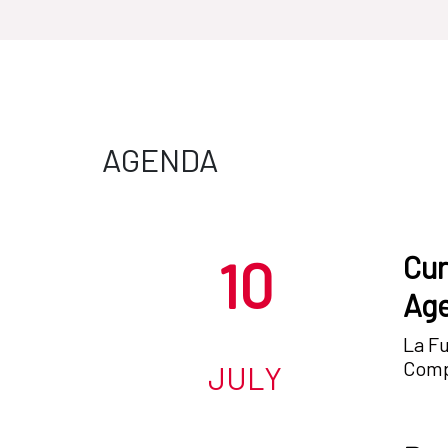
AGENDA
10
Cur
Age
La Fu
Compl
JULY
una a
el 14 de julio. El objetivo del est
refor