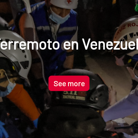
AECID launches its ne
data portal
See more