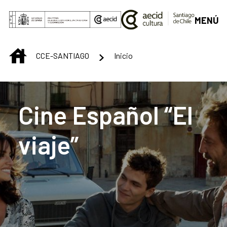
Skip to Main Content
MENÚ
INICIO
CCE-SANTIAGO
Inicio
Centro Cultural de S
Cine Español “El
viaje”