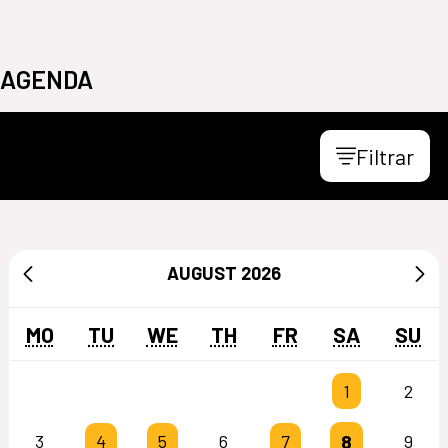
AGENDA
Filtrar
AUGUST
2026
MO
TU
WE
TH
FR
SA
SU
1
2
8
3
4
5
6
7
9