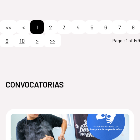
<<
<
1
2
3
4
5
6
7
8
9
10
>
>>
Page :
1 of 149
CONVOCATORIAS