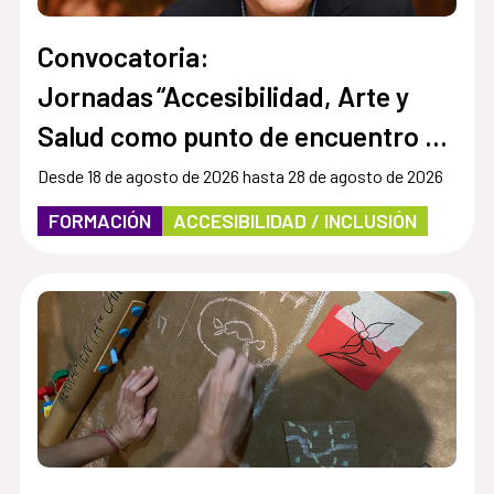
Convocatoria:
Jornadas “Accesibilidad, Arte y
Salud como punto de encuentro y
cultura inclusiva en museos,
Desde 18 de agosto de 2026 hasta 28 de agosto de 2026
instituciones y centros culturales”
FORMACIÓN
ACCESIBILIDAD / INCLUSIÓN