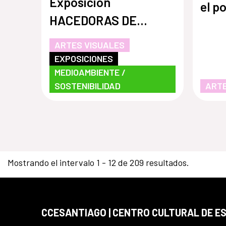
Exposición
el p
HACEDORAS DE
Mons
MUNDOS. Prácticas
neom
ARTES VISUALES
artísticas y activistas
EXPOSICIONES
MEDIOAMBIENTE /
en la Cuenca del
SOSTENIBILIDAD
ARTE
Aconcagua
Mostrando el intervalo 1 - 12 de 209 resultados.
CCESANTIAGO | CENTRO CULTURAL DE E