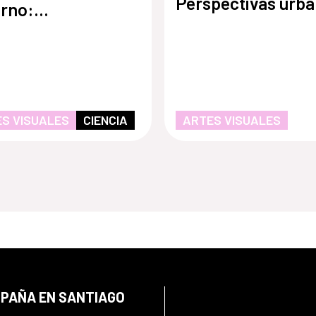
Perspectivas urb
orno:
truosidad y
itologías"
S VISUALES
CIENCIA
ARTES VISUALES
SPAÑA EN SANTIAGO