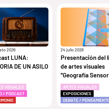
sto 2026
24 julio 2026
cast LUNA:
Presentación del l
ORIA DE UN ASILO
de artes visuales
"Geografía Sensori
el arte de percibir
S VISUALES
ARTES VISUALES
O / PÓDCAST
EXPOSICIONES
IMONIO
DEBATE / PENSAMIENT