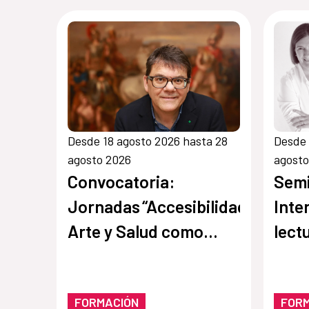
Desde 18 agosto 2026 hasta 28
Desde 
agosto 2026
agosto
Convocatoria:
Semi
Jornadas “Accesibilidad,
Inte
Arte y Salud como
lect
punto de encuentro y
oral
cultura inclusiva en
FORMACIÓN
FOR
museos,