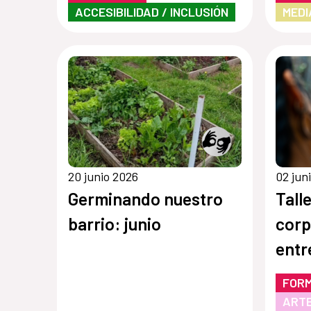
ACCESIBILIDAD / INCLUSIÓN
MEDI
instituciones y centros
culturales”
20 junio 2026
02 jun
Germinando nuestro
Tall
barrio: junio
corp
entr
terri
FOR
ARTE