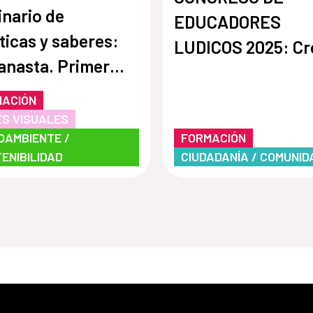
nario de
EDUCADORES
ticas y saberes:
LUDICOS 2025: Cr
anasta. Primer
transformar desde
entro de Arte y
lúdico
MACIÓN
ajo Social
S VISUALES
OAMBIENTE /
FORMACIÓN
ENIBILIDAD
CIUDADANÍA / COMUNID