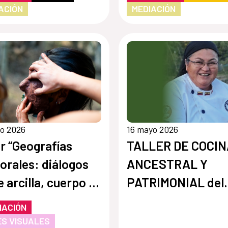
ACIÓN
MEDIACIÓN
io 2026
16 mayo 2026
er “Geografías
TALLER DE COCIN
orales: diálogos
ANCESTRAL Y
e arcilla, cuerpo y
PATRIMONIAL del
torio"
proyecto “Germin
MACIÓN
nuestro barrio”
S VISUALES