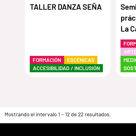
TALLER DANZA SEÑA
Semi
prác
La C
Encu
FOR
Trab
ARTE
FORMACIÓN
ESCÉNICAS
MEDI
ACCESIBILIDAD / INCLUSIÓN
SOST
Mostrando el intervalo 1 - 12 de 22 resultados.