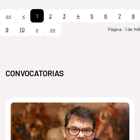
<<
<
1
2
3
4
5
6
7
8
9
10
>
>>
Página :
1 de 148
CONVOCATORIAS