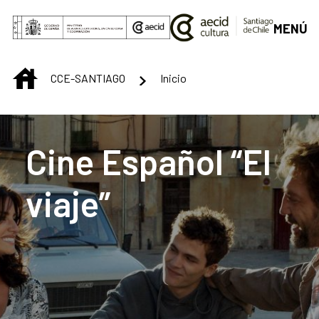
Saltar al contenido principal
MENÚ
INICIO
CCE-SANTIAGO
Inicio
Centro Cultural de S
Cine Español “El
viaje”