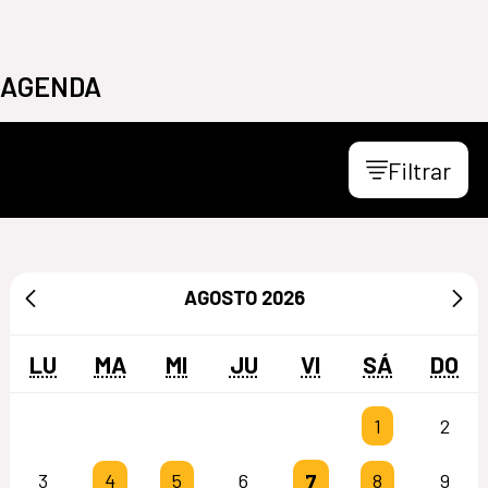
AGENDA
Filtrar
AGOSTO
2026
LU
MA
MI
JU
VI
SÁ
DO
1
2
7
3
4
5
6
8
9