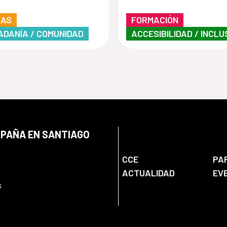
cultura inclusiva e
RAS
FORMACIÓN
museos,
ADANÍA / COMUNIDAD
ACCESIBILIDAD / INCLU
instituciones y ce
culturales”
SPAÑA EN SANTIAGO
CCE
PA
ACTUALIDAD
EV
s