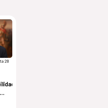
ta 28
ilidad,
o y