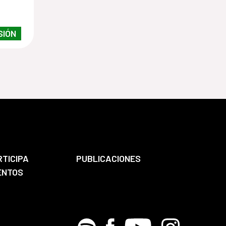
n
SIÓN
ntros
RTICIPA
PUBLICACIONES
ENTOS
Spotify
Facebook
Youtube
Instagram