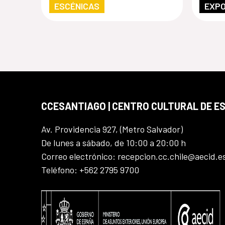
escenarios
Sánc
ESCÉNICAS
EXPO
rede
ciud
con
desd
CCESANTIAGO | CENTRO CULTURAL DE E
Av. Providencia 927, (Metro Salvador)
De lunes a sábado, de 10:00 a 20:00 h
Correo electrónico: recepcion.cc.chile@aecid.e
Teléfono: +562 2795 9700