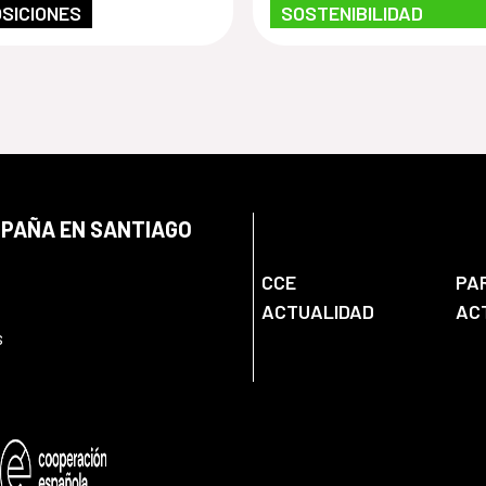
hez que invita a
SICIONES
SOSTENIBILIDAD
scubrir las
ades
temporáneas
e las alturas
SPAÑA EN SANTIAGO
CCE
PA
ACTUALIDAD
AC
s