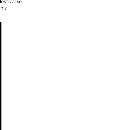
festival se
n y