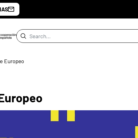
IAS
Search Bar
ne Europeo
 Europeo