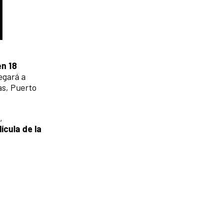
en 18
egará a
as, Puerto
,
lícula de la