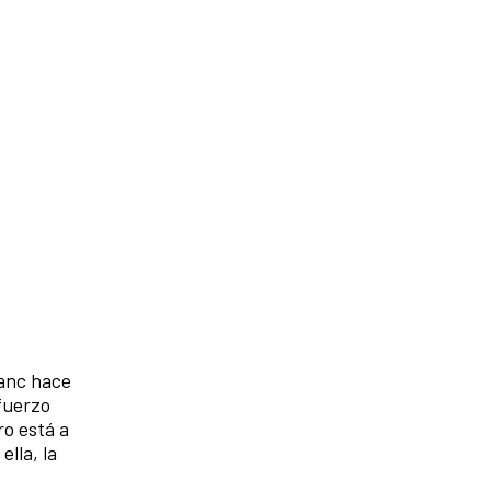
lanc hace
fuerzo
ro está a
lla, la