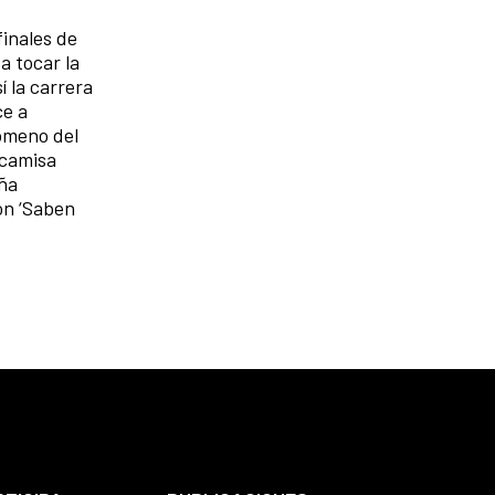
finales de
a tocar la
 la carrera
ce a
nómeno del
 camisa
aña
on ‘Saben