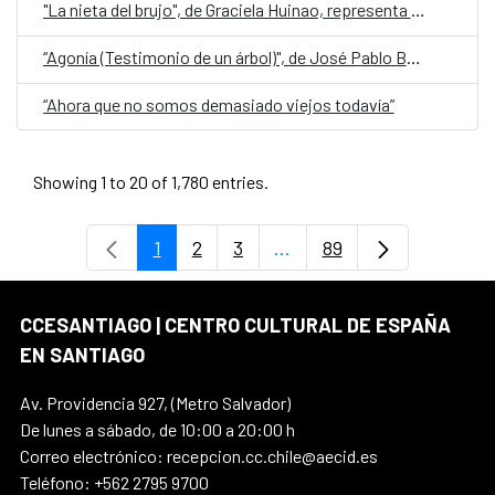
"La nieta del brujo", de Graciela Huinao, representa a Chile en la quinta edición de Cuentos en Red
“Agonía (Testimonio de un árbol)", de José Pablo Bejarano, representa a Guatemala en la quinta edición de Cuentos en Red
“Ahora que no somos demasiado viejos todavía”
Showing 1 to 20 of 1,780 entries.
1
2
3
...
89
Page
Page
Page
Intermediate Pages Use T
Page
CCESANTIAGO | CENTRO CULTURAL DE ESPAÑA
EN SANTIAGO
Av. Providencia 927, (Metro Salvador)
De lunes a sábado, de 10:00 a 20:00 h
Correo electrónico: recepcion.cc.chile@aecid.es
Teléfono: +562 2795 9700