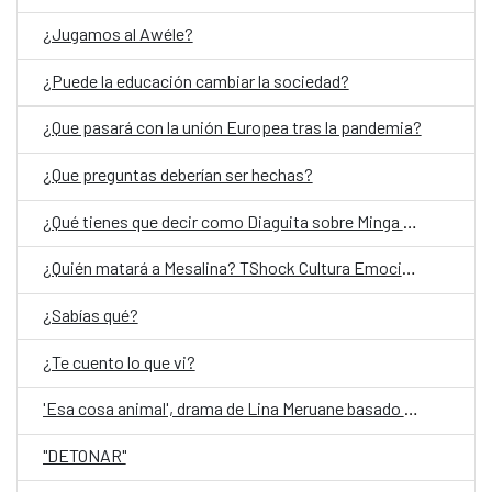
¿Jugamos al Awéle?
¿Puede la educación cambiar la sociedad?
¿Que pasará con la unión Europea tras la pandemia?
¿Que preguntas deberían ser hechas?
¿Qué tienes que decir como Diaguita sobre Minga del cielo oscuro?
¿Quién matará a Mesalina? TShock Cultura Emocional- ESP (Entrada liberada)
¿Sabías qué?
¿Te cuento lo que vi?
'Esa cosa animal', drama de Lina Meruane basado en su ensayo 'Contra los hijos'
"DETONAR"