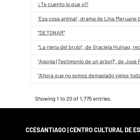
¿Te cuento lo que vi?
'Esa cosa animal', drama de Lina Meruane b
"DETONAR"
"La nieta del brujo", de Graciela Huinao, r
“Agonía (Testimonio de un árbol)", de José
“Ahora que no somos demasiado viejos toda
Showing 1 to 20 of 1,775 entries.
CCESANTIAGO | CENTRO CULTURAL DE E