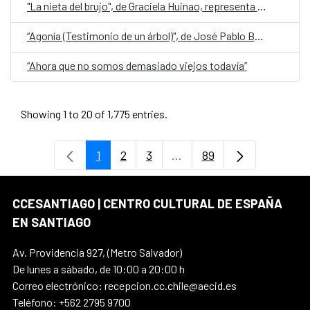
"La nieta del brujo", de Graciela Huinao, representa a Chile en la quinta edición de Cuentos en Red
“Agonía (Testimonio de un árbol)", de José Pablo Bejarano, representa a Guatemala en la quinta edición de Cuentos en Red
“Ahora que no somos demasiado viejos todavía”
Showing 1 to 20 of 1,775 entries.
1
2
3
...
89
Page
Page
Page
Intermediate Pages Use T
Page
CCESANTIAGO | CENTRO CULTURAL DE ESPAÑA
EN SANTIAGO
Av. Providencia 927, (Metro Salvador)
De lunes a sábado, de 10:00 a 20:00 h
Correo electrónico: recepcion.cc.chile@aecid.es
Teléfono: +562 2795 9700