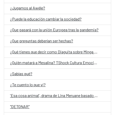
¿Jugamos al Awéle?
¿Puede la educación cambiar la sociedad?
¿Que pasará con la unión Europea tras la pandemia?
¿Que preguntas deberían ser hechas?
¿Qué tienes que decir como Diaguita sobre Minga del cielo oscuro?
¿Quién matará a Mesalina? TShock Cultura Emocional- ESP (Entrada liberada)
¿Sabías qué?
¿Te cuento lo que vi?
'Esa cosa animal', drama de Lina Meruane basado en su ensayo 'Contra los hijos'
"DETONAR"