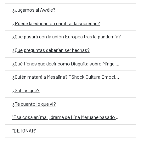
¿Jugamos al Awéle?
¿Puede la educación cambiar la sociedad?
¿Que pasará con la unión Europea tras la pandemia?
¿Que preguntas deberían ser hechas?
¿Qué tienes que decir como Diaguita sobre Minga del cielo oscuro?
¿Quién matará a Mesalina? TShock Cultura Emocional- ESP (Entrada liberada)
¿Sabías qué?
¿Te cuento lo que vi?
'Esa cosa animal', drama de Lina Meruane basado en su ensayo 'Contra los hijos'
"DETONAR"