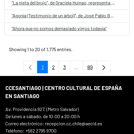
"La nieta del brujo", de Graciela Huinao, representa a Chile en la quinta edición de Cuentos en Red
“Agonía (Testimonio de un árbol)", de José Pablo Bejarano, representa a Guatemala en la quinta edición de Cuentos en Red
“Ahora que no somos demasiado viejos todavía”
Showing 1 to 20 of 1,775 entries.
1
2
3
...
89
Page
Page
Page
Intermediate Pages Use T
Page
CCESANTIAGO | CENTRO CULTURAL DE ESPAÑA
EN SANTIAGO
Av. Providencia 927, (Metro Salvador)
De lunes a sábado, de 10:00 a 20:00 h
Correo electrónico: recepcion.cc.chile@aecid.es
Teléfono: +562 2795 9700