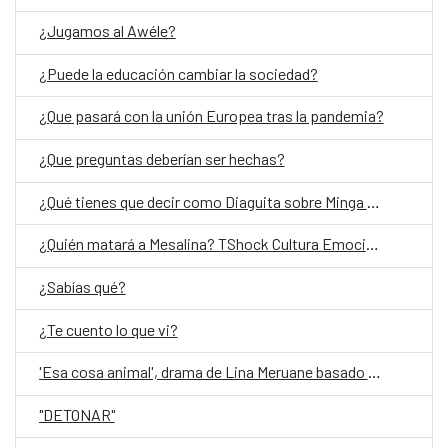
¿Jugamos al Awéle?
¿Puede la educación cambiar la sociedad?
¿Que pasará con la unión Europea tras la pandemia?
¿Que preguntas deberían ser hechas?
¿Qué tienes que decir como Diaguita sobre Minga del cielo oscuro?
¿Quién matará a Mesalina? TShock Cultura Emocional- ESP (Entrada liberada)
¿Sabías qué?
¿Te cuento lo que vi?
'Esa cosa animal', drama de Lina Meruane basado en su ensayo 'Contra los hijos'
"DETONAR"