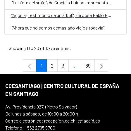
"La nieta del brujo", de Graciela Huinao, representa a Chile en la quinta edición de Cuentos en Red
“Agonía (Testimonio de un árbol)", de José Pablo Bejarano, representa a Guatemala en la quinta edición de Cuentos en Red
“Ahora que no somos demasiado viejos todavía”
Showing 1 to 20 of 1,775 entries.
1
2
3
...
89
Page
Page
Page
Intermediate Pages Use T
Page
CCESANTIAGO | CENTRO CULTURAL DE ESPAÑA
EN SANTIAGO
Av. Providencia 927, (Metro Salvador)
De lunes a sábado, de 10:00 a 20:00 h
Correo electrónico: recepcion.cc.chile@aecid.es
Teléfono: +562 2795 9700