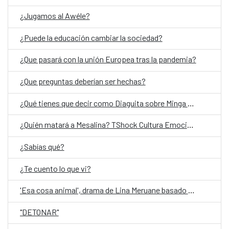
¿Jugamos al Awéle?
¿Puede la educación cambiar la sociedad?
¿Que pasará con la unión Europea tras la pandemia?
¿Que preguntas deberían ser hechas?
¿Qué tienes que decir como Diaguita sobre Minga del cielo oscuro?
¿Quién matará a Mesalina? TShock Cultura Emocional- ESP (Entrada liberada)
¿Sabías qué?
¿Te cuento lo que vi?
'Esa cosa animal', drama de Lina Meruane basado en su ensayo 'Contra los hijos'
"DETONAR"