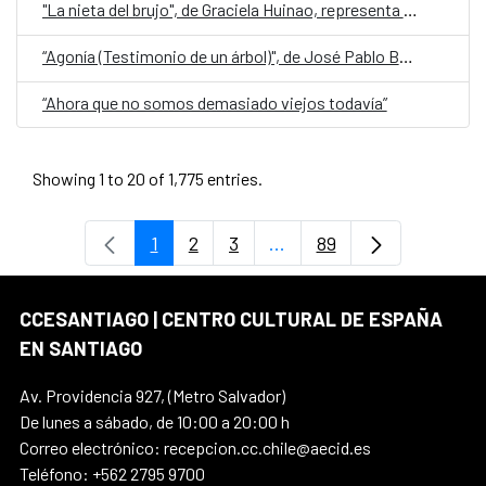
"La nieta del brujo", de Graciela Huinao, representa a Chile en la quinta edición de Cuentos en Red
“Agonía (Testimonio de un árbol)", de José Pablo Bejarano, representa a Guatemala en la quinta edición de Cuentos en Red
“Ahora que no somos demasiado viejos todavía”
Showing 1 to 20 of 1,775 entries.
1
2
3
...
89
Page
Page
Page
Intermediate Pages Use T
Page
CCESANTIAGO | CENTRO CULTURAL DE ESPAÑA
EN SANTIAGO
Av. Providencia 927, (Metro Salvador)
De lunes a sábado, de 10:00 a 20:00 h
Correo electrónico: recepcion.cc.chile@aecid.es
Teléfono: +562 2795 9700