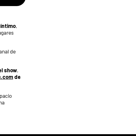
 íntimo
,
ugares
anal de
el show
,
s.com
de
pacio
ma