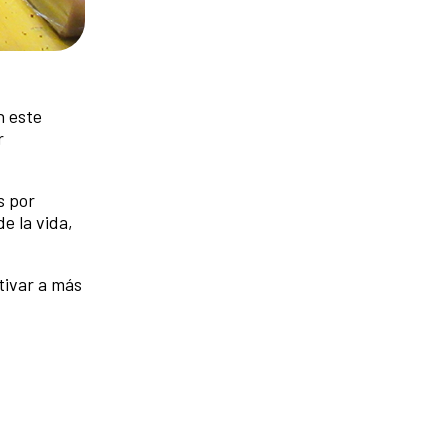
n este
r
s por
e la vida,
tivar a más