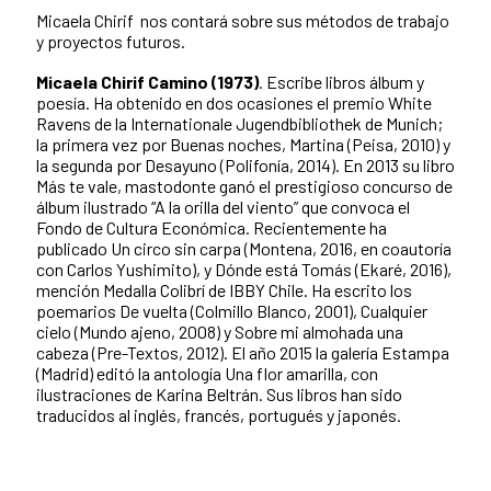
Micaela Chirif nos contará sobre sus métodos de trabajo
y proyectos futuros.
Micaela Chirif Camino (1973)
. Escribe libros álbum y
poesía. Ha obtenido en dos ocasiones el premio White
Ravens de la Internationale Jugendbibliothek de Munich;
la primera vez por Buenas noches, Martina (Peisa, 2010) y
la segunda por Desayuno (Polifonía, 2014). En 2013 su libro
Más te vale, mastodonte ganó el prestigioso concurso de
álbum ilustrado “A la orilla del viento” que convoca el
Fondo de Cultura Económica. Recientemente ha
publicado Un circo sin carpa (Montena, 2016, en coautoría
con Carlos Yushimito), y Dónde está Tomás (Ekaré, 2016),
mención Medalla Colibrí de IBBY Chile. Ha escrito los
poemarios De vuelta (Colmillo Blanco, 2001), Cualquier
cielo (Mundo ajeno, 2008) y Sobre mi almohada una
cabeza (Pre-Textos, 2012). El año 2015 la galería Estampa
(Madrid) editó la antología Una flor amarilla, con
ilustraciones de Karina Beltrán. Sus libros han sido
traducidos al inglés, francés, portugués y japonés.