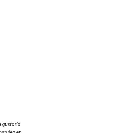
e gustaría
ostulen en