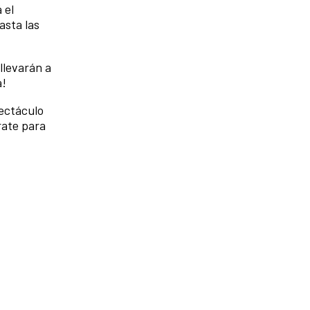
 el
asta las
llevarán a
a!
pectáculo
ate para