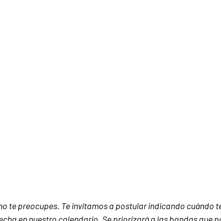
, no te preocupes. Te invitamos a postular indicando cuándo t
fecha en nuestro calendario. Se priorizará a las bandas que p