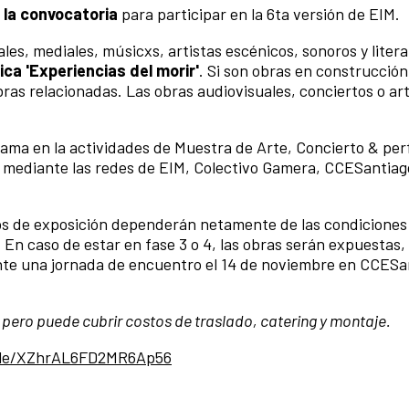
a la convocatoria
para participar en la 6ta versión de EIM.
ales, mediales, músicxs, artistas escénicos, sonoros y liter
ca 'Experiencias del morir'
. Si son obras en construcción,
bras relacionadas. Las obras audiovisuales, conciertos o ar
rama en la actividades de Muestra de Arte, Concierto & pe
das mediante las redes de EIM, Colectivo Gamera, CCESantiag
tos de exposición dependerán netamente de las condiciones 
En caso de estar en fase 3 o 4, las obras serán expuestas, 
te una jornada de encuentro el 14 de noviembre en CCESa
pero puede cubrir costos de traslado, catering y montaje.
.gle/XZhrAL6FD2MR6Ap56