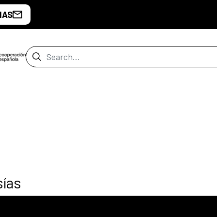
IAS
Search Bar
sías