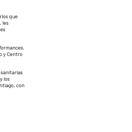
arios que
 les
tes
rformances,
o y Centro
sanitarias
y los
ntiago, con