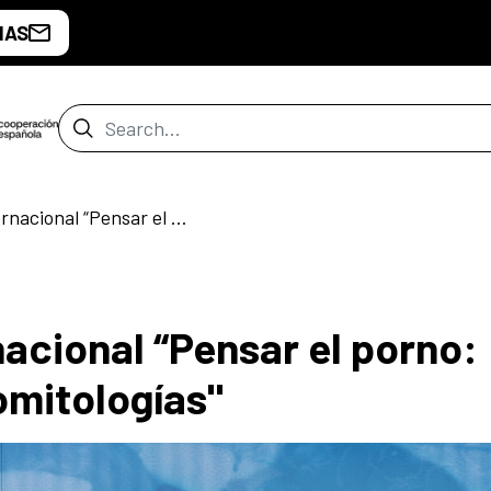
IAS
Search Bar
Conversatorio internacional “Pensar el porno: Monstruosidad y neomitologías"
acional “Pensar el porno:
omitologías"