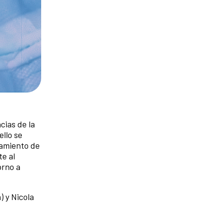
cias de la
llo se
tamiento de
e al
orno a
) y Nicola