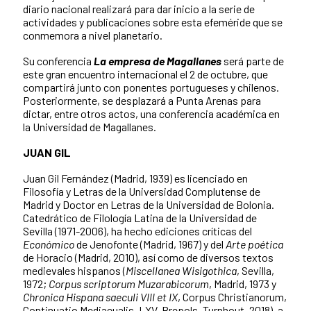
diario nacional realizará para dar inicio a la serie de
actividades y publicaciones sobre esta efeméride que se
conmemora a nivel planetario.
Su conferencia
La empresa de Magallanes
será parte de
este gran encuentro internacional el 2 de octubre, que
compartirá junto con ponentes portugueses y chilenos.
Posteriormente, se desplazará a Punta Arenas para
dictar, entre otros actos, una conferencia académica en
la Universidad de Magallanes.
JUAN GIL
Juan Gil Fernández (Madrid, 1939) es licenciado en
Filosofía y Letras de la Universidad Complutense de
Madrid y Doctor en Letras de la Universidad de Bolonia.
Catedrático de Filología Latina de la Universidad de
Sevilla (1971-2006), ha hecho ediciones críticas del
Económico
de Jenofonte (Madrid, 1967) y del
Arte poética
de Horacio (Madrid, 2010), así como de diversos textos
medievales hispanos (
Miscellanea Wisigothica
, Sevilla,
1972;
Corpus scriptorum Muzarabicorum
, Madrid, 1973 y
Chronica Hispana saeculi VIII et IX
, Corpus Christianorum,
Continuatio Mediaeualis, LXV, Brepols, Turnhout, 2018), a