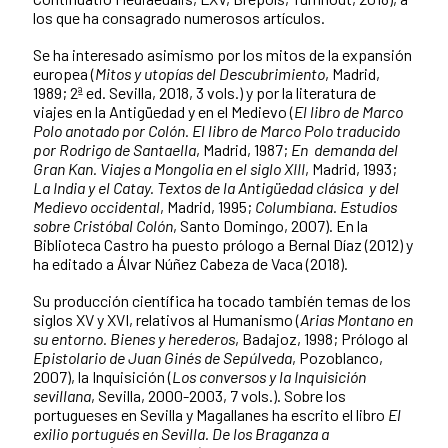
los que ha consagrado numerosos artículos.
Se ha interesado asimismo por los mitos de la expansión
europea (
Mitos y utopías del Descubrimiento
, Madrid,
1989; 2ª ed. Sevilla, 2018, 3 vols.) y por la literatura de
viajes en la Antigüedad y en el Medievo (
El libro de Marco
Polo anotado por Colón. El libro de Marco Polo traducido
por Rodrigo de Santaella
, Madrid, 1987;
En demanda del
Gran Kan. Viajes a Mongolia en el siglo XIII
, Madrid, 1993;
La India y el Catay. Textos de la Antigüedad clásica y del
Medievo occidental
, Madrid, 1995;
Columbiana. Estudios
sobre Cristóbal Colón
, Santo Domingo, 2007). En la
Biblioteca Castro ha puesto prólogo a Bernal Díaz (2012) y
ha editado a Álvar Núñez Cabeza de Vaca (2018).
Su producción científica ha tocado también temas de los
siglos XV y XVI, relativos al Humanismo (
Arias Montano en
su entorno. Bienes y herederos
, Badajoz, 1998; Prólogo al
Epistolario de Juan Ginés de Sepúlveda
, Pozoblanco,
2007), la Inquisición (
Los conversos y la Inquisición
sevillana
, Sevilla, 2000-2003, 7 vols.). Sobre los
portugueses en Sevilla y Magallanes ha escrito el libro
El
exilio portugués en Sevilla. De los Braganza a