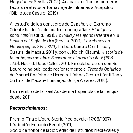
Magallanes
(Sevilla, 2009). Acaba de editar los primeros
textos relativos al tornaviaje de Filipinas a Acapulco
(Biblioteca Castro, 2019).
Al estudio de los contactos de España y el Extremo
Oriente ha dedicado cuatro monografías:
Hidalgos y
samurais
(Madrid, 1991),
La India y el Lejano Oriente en la
Sevilla del Siglo de Oro
(Sevilla, 2010),
Los chinos en
Manila (siglos XVI y XVII)
, Lisboa, Centro Científico y
Cultural de Macau, 2011 y, con J. Koichi Oizumi,
Historia de
la embajada de Idate Masamune al papa Paulo V (1613-
1615)
, Madrid, Doce Calles, 2011. En colaboración con Rui
Loureiro ha publicado recientemente el
Tratado Ophirico
de Manuel Godinho de Heredia (Lisboa, Centro Científico y
Cultural de Macau– Fundação Jorge Álvares, 2016).
Es miembro de la Real Academia Española de la Lengua
desde 2011.
Reconocimientos:
Premio Finale Ligure Storia Medioevale (17/03/1997)
Distinción Eduardo Benot (2011)
Socio de honor de la Sociedad de Estudios Medievales y