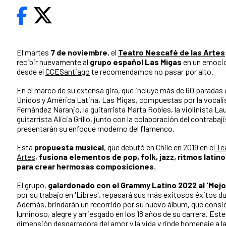
El martes
7 de noviembre
, el
Teatro Nescafé de las Artes
recibir nuevamente al
grupo español Las Migas
en un emocio
desde el
CCESantiago
te recomendamos no pasar por alto.
En el marco de su extensa gira, que incluye más de 60 paradas
Unidos y América Latina, Las Migas, compuestas por la vocali
Fernández Naranjo, la guitarrista Marta Robles, la violinista Lau
guitarrista Alicia Grillo, junto con la colaboración del contrabaji
presentarán su enfoque moderno del flamenco.
Esta
propuesta musical
, que debutó en Chile en 2019 en el
Tea
Artes
,
fusiona elementos de pop, folk, jazz, ritmos latin
para crear hermosas composiciones.
El grupo,
galardonado con el Grammy Latino 2022 al 'Mej
por su trabajo en 'Libres', repasará sus más exitosos éxitos du
Además, brindarán un recorrido por su nuevo álbum, que consi
luminoso, alegre y arriesgado en los 18 años de su carrera. Este
dimensión desgarradora del amor y la vida y rinde homenaje a la 