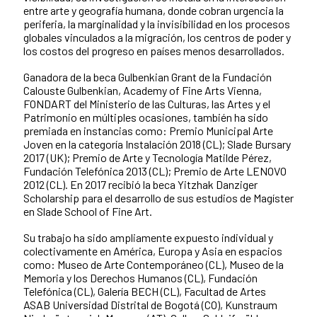
entre arte y geografía humana, donde cobran urgencia la
periferia, la marginalidad y la invisibilidad en los procesos
globales vinculados a la migración, los centros de poder y
los costos del progreso en países menos desarrollados.
Ganadora de la beca Gulbenkian Grant de la Fundación
Calouste Gulbenkian, Academy of Fine Arts Vienna,
FONDART del Ministerio de las Culturas, las Artes y el
Patrimonio en múltiples ocasiones, también ha sido
premiada en instancias como: Premio Municipal Arte
Joven en la categoría Instalación 2018 (CL); Slade Bursary
2017 (UK); Premio de Arte y Tecnología Matilde Pérez,
Fundación Telefónica 2013 (CL); Premio de Arte LENOVO
2012 (CL). En 2017 recibió la beca Yitzhak Danziger
Scholarship para el desarrollo de sus estudios de Magíster
en Slade School of Fine Art.
Su trabajo ha sido ampliamente expuesto individual y
colectivamente en América, Europa y Asia en espacios
como: Museo de Arte Contemporáneo (CL), Museo de la
Memoria y los Derechos Humanos (CL), Fundación
Telefónica (CL), Galería BECH (CL), Facultad de Artes
ASAB Universidad Distrital de Bogotá (CO), Kunstraum