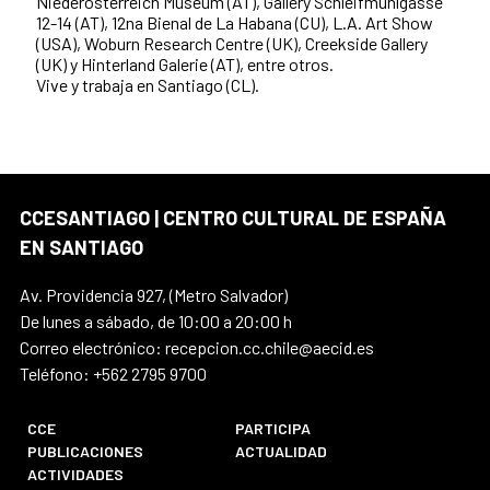
Niederösterreich Museum (AT), Gallery Schleifmühlgasse
12-14 (AT), 12na Bienal de La Habana (CU), L.A. Art Show
(USA), Woburn Research Centre (UK), Creekside Gallery
(UK) y Hinterland Galerie (AT), entre otros.
Vive y trabaja en Santiago (CL).
CCESANTIAGO | CENTRO CULTURAL DE ESPAÑA
EN SANTIAGO
Av. Providencia 927, (Metro Salvador)
De lunes a sábado, de 10:00 a 20:00 h
Correo electrónico: recepcion.cc.chile@aecid.es
Teléfono: +562 2795 9700
CCE
PARTICIPA
PUBLICACIONES
ACTUALIDAD
ACTIVIDADES