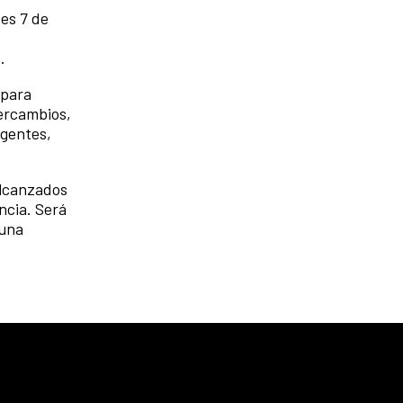
ves 7 de
.
 para
tercambios,
ngentes,
alcanzados
ncia. Será
 una