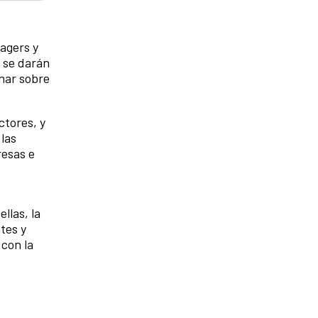
agers y
, se darán
onar sobre
ctores, y
 las
resas e
llas, la
tes y
 con la