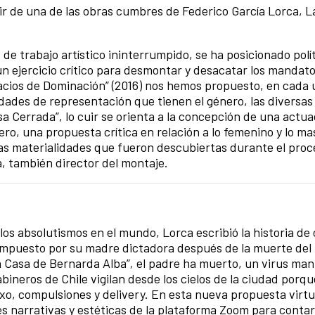
ir de una de las obras cumbres de Federico García Lorca, L
de trabajo artístico ininterrumpido, se ha posicionado polít
un ejercicio crítico para desmontar y desacatar los mandat
pacios de Dominación” (2016) nos hemos propuesto, en cada
idades de representación que tienen el género, las diversa
a Cerrada”, lo cuir se orienta a la concepción de una actu
ro, una propuesta crítica en relación a lo femenino y lo ma
s materialidades que fueron descubiertas durante el proc
a, también director del montaje.
los absolutismos en el mundo, Lorca escribió la historia de
 impuesto por su madre dictadora después de la muerte del
La Casa de Bernarda Alba”
,
el padre ha muerto, un virus mant
bineros de Chile vigilan desde los cielos de la ciudad porqu
xo, compulsiones y delivery. En esta nueva propuesta virtu
s narrativas y estéticas de la plataforma Zoom para contar 