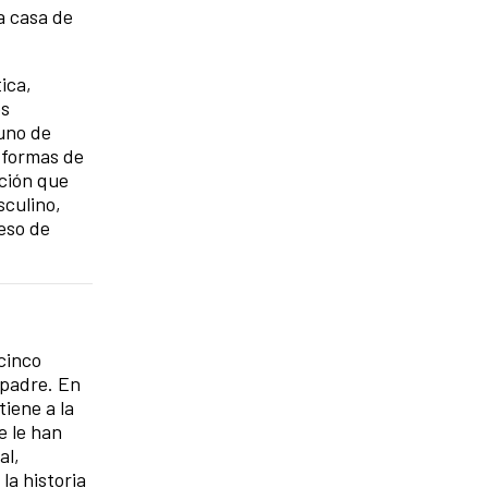
a casa de
ica,
os
 uno de
s formas de
ación que
sculino,
eso de
 cinco
 padre. En
iene a la
e le han
al,
la historia