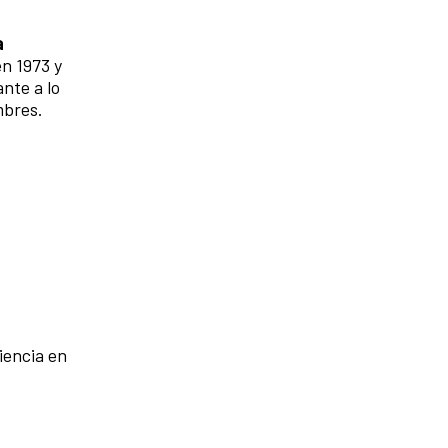
a
en 1973 y
nte a lo
mbres.
iencia en