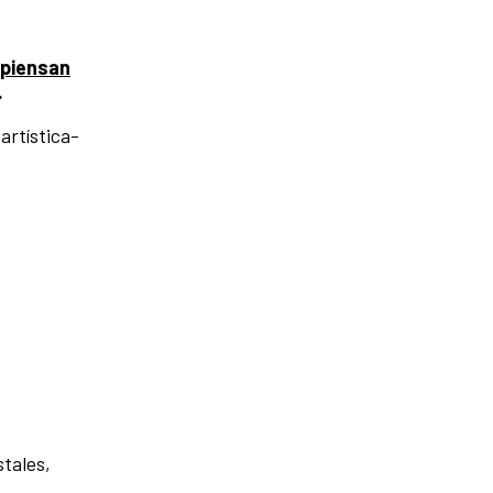
 piensan
.
artística-
tales,