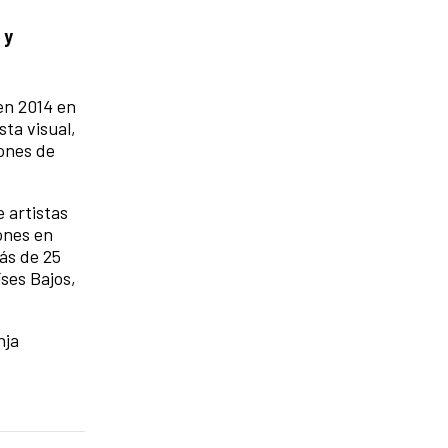
 y
 en 2014 en
sta visual,
iones de
e artistas
ones en
ás de 25
íses Bajos,
nja