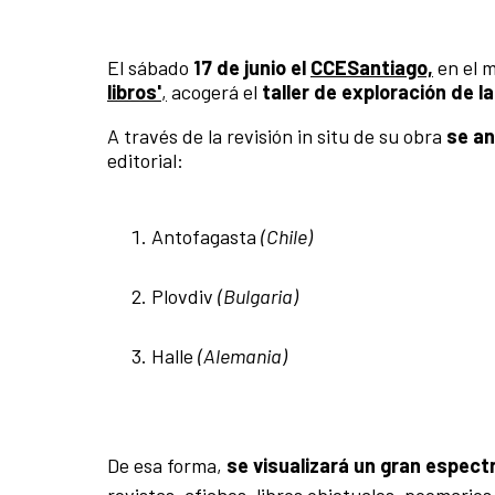
El sábado
17 de junio el
CCESantiago,
en el m
libros'
,
acogerá el
taller de exploración de la
A través de la revisión in situ de su obra
se an
editorial:
Antofagasta
(Chile)
Plovdiv
(Bulgaria)
Halle
(Alemania)
De esa forma,
se visualizará un gran espect
revistas, afiches, libros objetuales, poemarios 