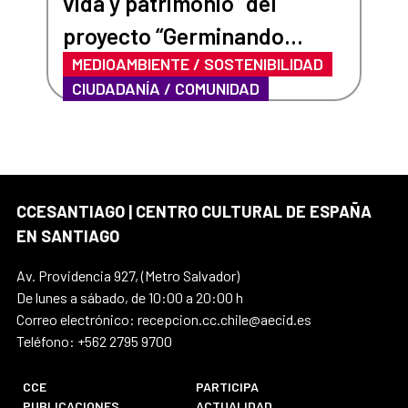
vida y patrimonio” del
proyecto “Germinando
MEDIOAMBIENTE / SOSTENIBILIDAD
nuestro barrio”
CIUDADANÍA / COMUNIDAD
CCESANTIAGO | CENTRO CULTURAL DE ESPAÑA
EN SANTIAGO
Av. Providencia 927, (Metro Salvador)
De lunes a sábado, de 10:00 a 20:00 h
Correo electrónico: recepcion.cc.chile@aecid.es
Teléfono: +562 2795 9700
CCE
PARTICIPA
PUBLICACIONES
ACTUALIDAD