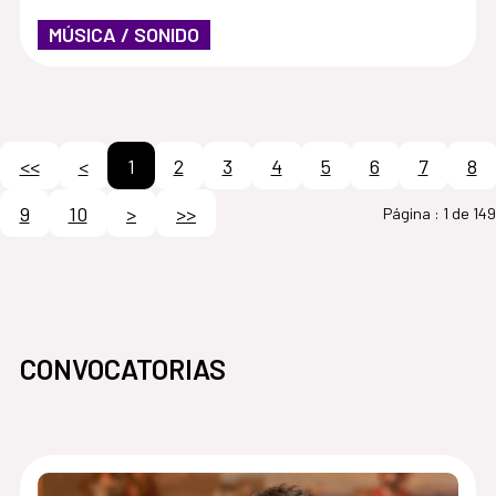
MÚSICA / SONIDO
<<
<
1
2
3
4
5
6
7
8
9
10
>
>>
Página :
1 de 149
CONVOCATORIAS