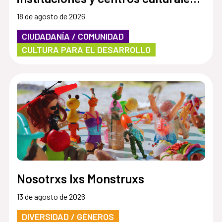
Por una cultura más accesible e
18 de agosto de 2026
inclusiva”
CIUDADANÍA / COMUNIDAD
CULTURA PARA EL DESARROLLO
Nosotrxs lxs Monstruxs
13 de agosto de 2026
DIVERSIDAD / GÉNEROS