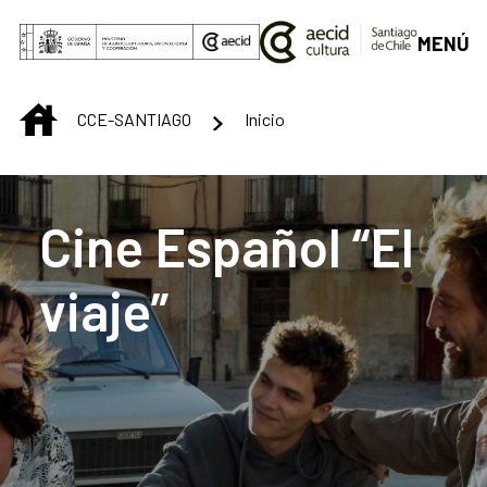
Saltar al contenido principal
MENÚ
INICIO
CCE-SANTIAGO
Inicio
Centro Cultural de S
Cine Español “El
viaje”