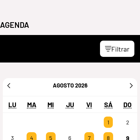
AGENDA
Filtrar
AGOSTO
2026
LU
MA
MI
JU
VI
SÁ
DO
1
2
9
3
4
5
6
7
8