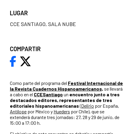
LUGAR
CCE SANTIAGO, SALA NUBE
COMPARTIR
Como parte del programa del
Festival Internacional de
la Revista Cuadernos Hispanoamericanos,
se llevará
a cabo en el
CCESantiago
un
encuentro junto a tres
destacados editores, representantes de tres
editoriales hispanoamericanas
(
Delirio
por España,
Antílope
por México y
Hueders
por Chile), que se
extenderá durante tres jornadas: 27, 28 y 29 de junio, de
15:00 a 17:00 h.
El objetivo de este encuentro es debatir y compartir