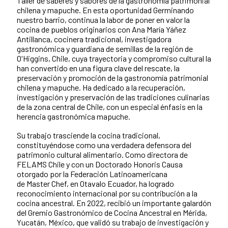
Taller de saberes y sabores de la gastronomía patrimonial
chilena y mapuche. En esta oportunidad Germinando
nuestro barrio, continua la labor de poner en valor la
cocina de pueblos originarios con Ana María Yáñez
Antillanca, cocinera tradicional, investigadora
gastronómica y guardiana de semillas de la región de
O'Higgins, Chile, cuya trayectoria y compromiso cultural la
han convertido en una figura clave del rescate, la
preservación y promoción de la gastronomía patrimonial
chilena y mapuche. Ha dedicado a la recuperación,
investigación y preservación de las tradiciones culinarias
de la zona central de Chile, con un especial énfasis en la
herencia gastronómica mapuche.
Su trabajo trasciende la cocina tradicional,
constituyéndose como una verdadera defensora del
patrimonio cultural alimentario. Como directora de
FELAMS Chile y con un Doctorado Honoris Causa
otorgado por la Federación Latinoamericana
de Master Chef, en Otavalo Ecuador, ha logrado
reconocimiento internacional por su contribución a la
cocina ancestral. En 2022, recibió un importante galardón
del Gremio Gastronómico de Cocina Ancestral en Mérida,
Yucatán, México, que validó su trabajo de investigación y